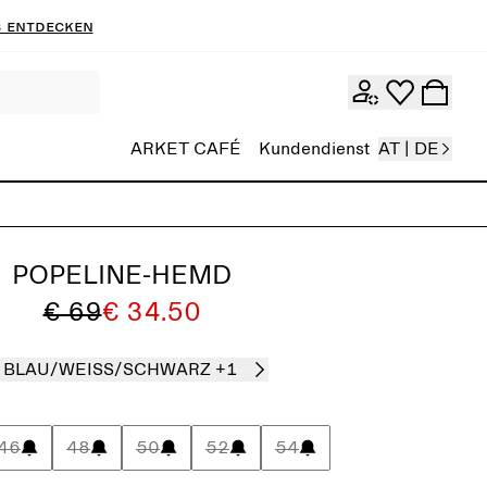
 entdecken
ARKET CAFÉ
Kundendienst
AT | DE
POPELINE-HEMD
€ 69
€ 34.50
BLAU/WEISS/SCHWARZ
+1
46
48
50
52
54