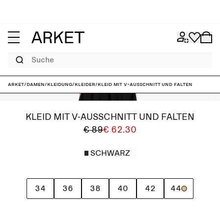
Suche
ARKET
/
Damen
/
Kleidung
/
Kleider
/
Kleid mit V-Ausschnitt und Falten
KLEID MIT V-AUSSCHNITT UND FALTEN
€ 89
€ 62.30
SCHWARZ
34
36
38
40
42
44