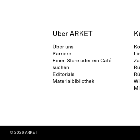
Über ARKET
K
Über uns
Ko
Karriere
Li
Einen Store oder ein Café
Za
suchen
Rü
Editorials
Rü
Materialbibliothek
Wi
Mi
© 2026 ARKET