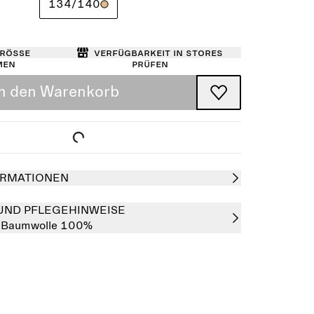
134/140
Größe
Verfügbarkeit in Stores
men
prüfen
In den Warenkorb
RMATIONEN
UND PFLEGEHINWEISE
:
Baumwolle 100%