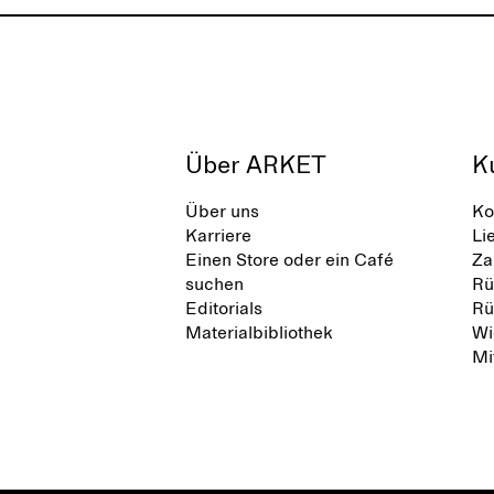
Über ARKET
K
Über uns
Ko
Karriere
Li
Einen Store oder ein Café
Za
suchen
Rü
Editorials
Rü
Materialbibliothek
Wi
Mi