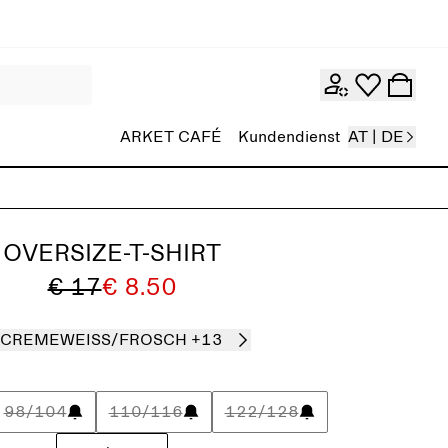
ARKET CAFÉ
Kundendienst
AT | DE
OVERSIZE-T-SHIRT
€ 17
€ 8.50
CREMEWEISS/FROSCH
+13
98/104
110/116
122/128