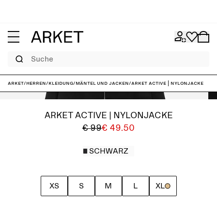
Suche
ARKET
/
Herren
/
Kleidung
/
Mäntel und Jacken
/
ARKET ACTIVE | Nylonjacke
ARKET ACTIVE | NYLONJACKE
€ 99
€ 49.50
SCHWARZ
XS
S
M
L
XL