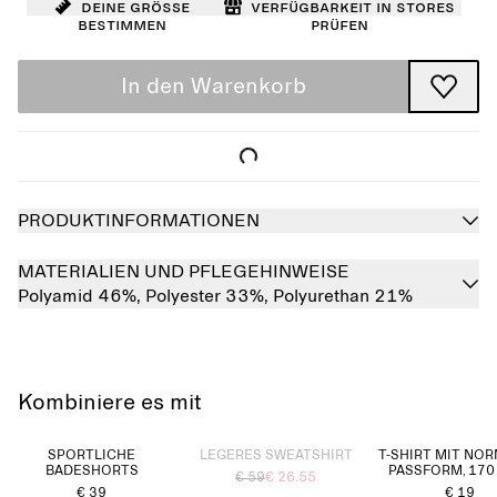
Deine Größe
Verfügbarkeit in Stores
bestimmen
prüfen
In den Warenkorb
PRODUKTINFORMATIONEN
MATERIALIEN UND PFLEGEHINWEISE
Polyamid 46%,
Polyester 33%,
Polyurethan 21%
Kombiniere es mit
Ausverkauft
SPORTLICHE
LEGERES SWEATSHIRT
T-SHIRT MIT NO
BADESHORTS
PASSFORM, 170
€ 59
€ 26.55
€ 39
€ 19