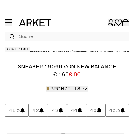
Suche
Ausverkauft
ARKET
/
Herren
/
Herrenschuhe
/
Sneakers
/
Sneaker 1906R von New Balance
SNEAKER 1906R VON NEW BALANCE
€ 160
€ 80
BRONZE
+8
41.5
42
43
44
45
45.5