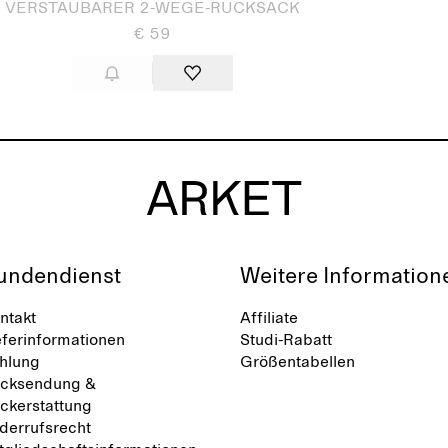
VERSTAUBARER 2-WEGE-RUCKSACK
€ 59
undendienst
Weitere Information
ntakt
Affiliate
eferinformationen
Studi-Rabatt
hlung
Größentabellen
cksendung &
ckerstattung
derrufsrecht