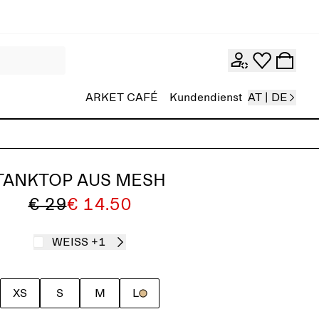
ARKET CAFÉ
Kundendienst
AT | DE
TANKTOP AUS MESH
€ 29
€ 14.50
WEISS
+1
XS
S
M
L