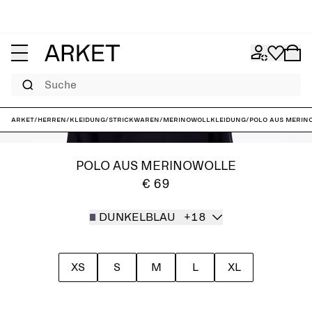
Suche
ARKET
/
Herren
/
Kleidung
/
Strickwaren
/
Merinowollkleidung
/
Polo aus Merin
POLO AUS MERINOWOLLE
€ 69
DUNKELBLAU
+18
XS
S
M
L
XL