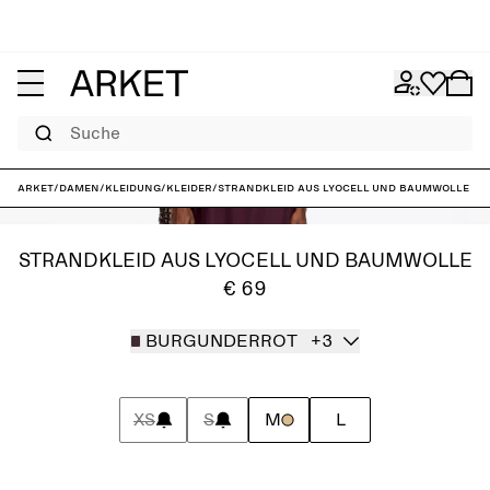
Suche
ARKET
/
Damen
/
Kleidung
/
Kleider
/
Strandkleid aus Lyocell und Baumwolle
STRANDKLEID AUS LYOCELL UND BAUMWOLLE
€ 69
BURGUNDERROT
+3
XS
S
M
L