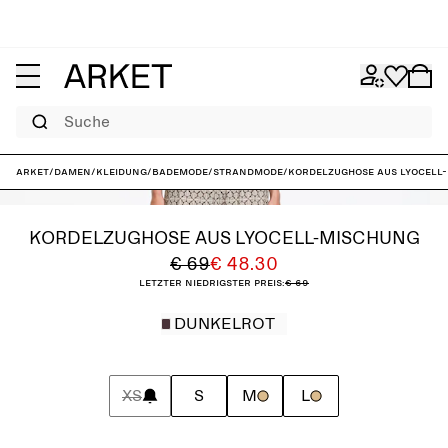
Suche
ARKET
/
Damen
/
Kleidung
/
Bademode
/
Strandmode
/
Kordelzughose aus Lyocell
KORDELZUGHOSE AUS LYOCELL-MISCHUNG
€ 69
€ 48.30
Letzter niedrigster Preis:
€ 69
DUNKELROT
XS
S
M
L