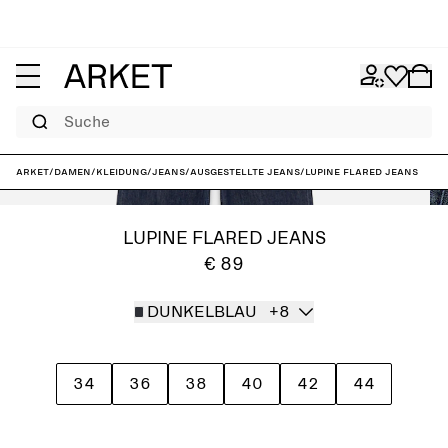
Suche
ARKET
/
Damen
/
Kleidung
/
Jeans
/
Ausgestellte Jeans
/
LUPINE Flared Jeans
LUPINE FLARED JEANS
€ 89
DUNKELBLAU
+8
34
36
38
40
42
44