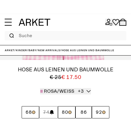
Suche
ARKET
/
Kinder
/
Baby
/
New arrivals
/
Hose aus Leinen und Baumwolle
HOSE AUS LEINEN UND BAUMWOLLE
€ 25
€ 17.50
ROSA/WEISS
+3
68
74
80
86
92