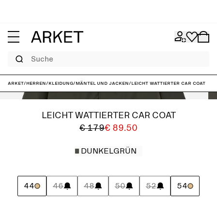
Suche
ARKET
/
Herren
/
Kleidung
/
Mäntel und Jacken
/
Leicht wattierter Car Coat
LEICHT WATTIERTER CAR COAT
€ 179
€ 89.50
DUNKELGRÜN
44
46
48
50
52
54