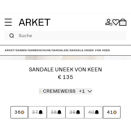
Suche
ARKET
/
Damen
/
Damenschuhe
/
Sandalen
/
Sandale Uneek von Keen
SANDALE UNEEK VON KEEN
€ 135
CREMEWEISS
+1
36
37
38
39
40
41