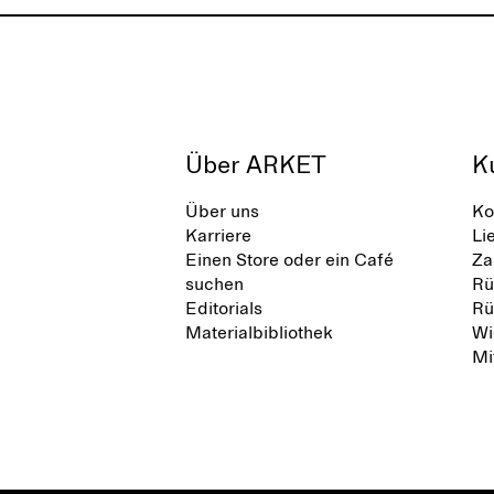
Über ARKET
K
Über uns
Ko
Karriere
Li
Einen Store oder ein Café
Za
suchen
Rü
Editorials
Rü
Materialbibliothek
Wi
Mi