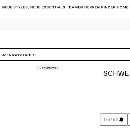
Neue Styles, neue Essentials |
DAMEN
HERREN
KINDER
HOME
puzensweatshirt
Ausverkauft
SCHWE
86/92