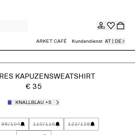
ARKET CAFÉ
Kundendienst
AT | DE
RES KAPUZENSWEATSHIRT
€ 35
KNALLBLAU
+5
98/104
110/116
122/128