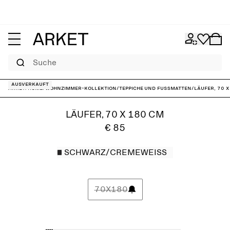
Suche
Ausverkauft
ARKET
/
Home
/
Wohnzimmer-Kollektion
/
Teppiche und Fußmatten
/
Läufer, 70 
LÄUFER, 70 X 180 CM
€ 85
SCHWARZ/CREMEWEISS
70X180