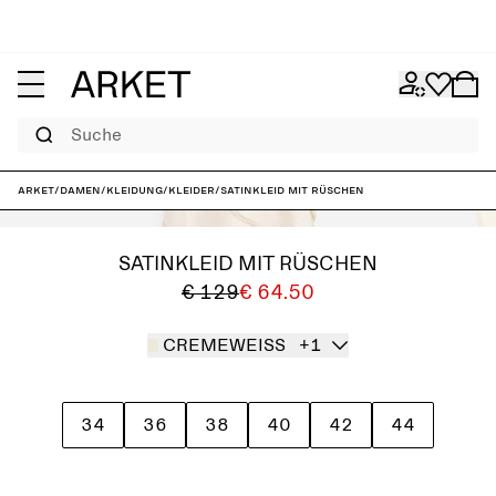
Suche
ARKET
/
Damen
/
Kleidung
/
Kleider
/
Satinkleid mit Rüschen
SATINKLEID MIT RÜSCHEN
€ 129
€ 64.50
CREMEWEISS
+1
34
36
38
40
42
44