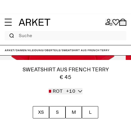
Suche
ARKET
/
Damen
/
Kleidung
/
Oberteile
/
Sweatshirt aus French Terry
SWEATSHIRT AUS FRENCH TERRY
€ 45
ROT
+10
XS
S
M
L