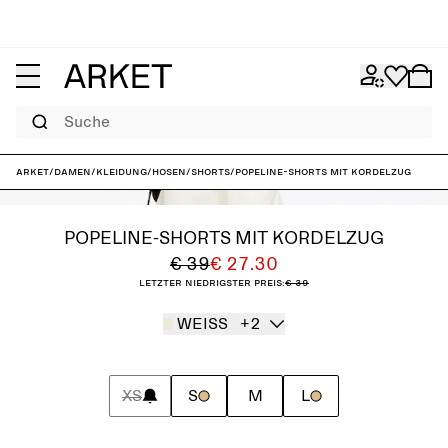
Suche
ARKET
/
Damen
/
Kleidung
/
Hosen
/
Shorts
/
Popeline-Shorts mit Kordelzug
POPELINE-SHORTS MIT KORDELZUG
€ 39
€ 27.30
Letzter niedrigster Preis:
€ 39
WEISS
+2
XS
S
M
L