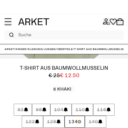
Suche
ARKET
/
Kinder
/
Kleidung
/
Jungen
/
Oberteile
/
T-Shirt aus Baumwollmusselin
T-SHIRT AUS BAUMWOLLMUSSELIN
€ 25
€ 12.50
KHAKI
92
98
104
110
116
122
128
134
140