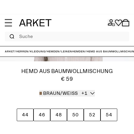
Suche
ARKET
/
Herren
/
Kleidung
/
Hemden
/
Leinenhemden
/
Hemd aus Baumwollmischu
HEMD AUS BAUMWOLLMISCHUNG
€ 59
BRAUN/WEISS
+1
44
46
48
50
52
54