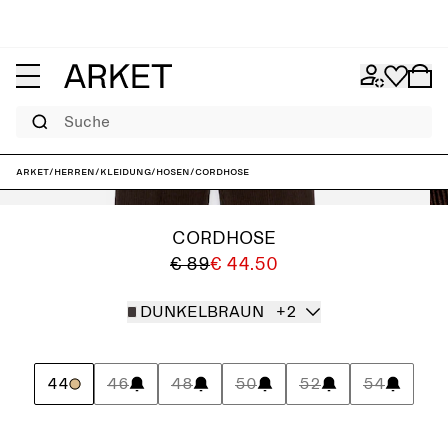
Suche
ARKET
/
Herren
/
Kleidung
/
Hosen
/
Cordhose
CORDHOSE
€ 89
€ 44.50
DUNKELBRAUN
+2
44
46
48
50
52
54