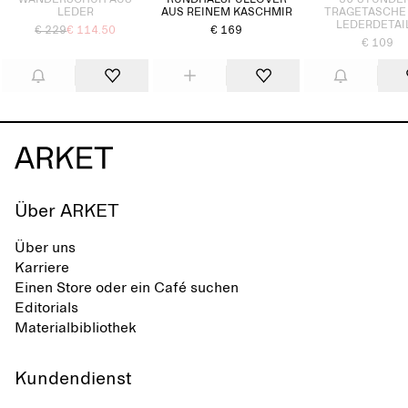
WANDERSCHUH AUS
RUNDHALSPULLOVER
36-STUNDE
LEDER
AUS REINEM KASCHMIR
TRAGETASCHE
LEDERDETAI
€ 229
€ 114.50
€ 169
€ 109
Über ARKET
Über uns
Karriere
Einen Store oder ein Café suchen
Editorials
Materialbibliothek
Kundendienst