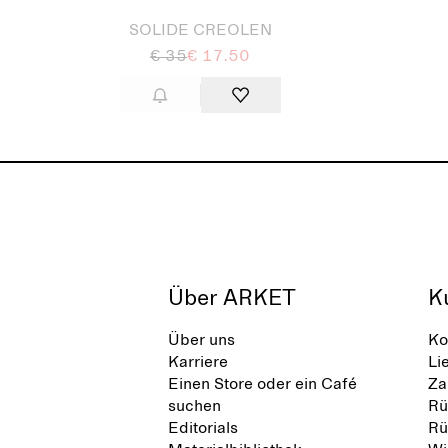
SOLIDE CREOLEN
€ 35
€ 17.50
Über ARKET
K
Über uns
Ko
Karriere
Li
Einen Store oder ein Café
Za
suchen
Rü
Editorials
Rü