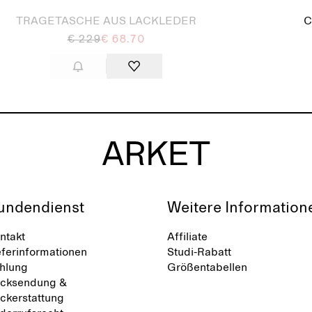
TRAGETASCHE AUS LACKLEDER
C
€ 229
€ 68.70
undendienst
Weitere Information
ntakt
Affiliate
eferinformationen
Studi-Rabatt
hlung
Größentabellen
cksendung &
ckerstattung