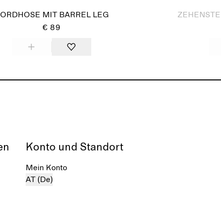
ORDHOSE MIT BARREL LEG
ZEHENSTE
€ 89
en
Konto und Standort
Mein Konto
AT (De)