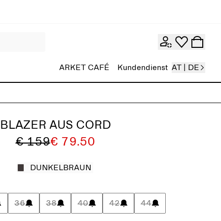
ARKET CAFÉ
Kundendienst
AT | DE
BLAZER AUS CORD
€ 159
€ 79.50
DUNKELBRAUN
36
38
40
42
44