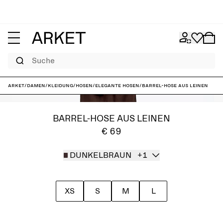
Suche
ARKET
/
Damen
/
Kleidung
/
Hosen
/
Elegante Hosen
/
Barrel-Hose aus Leinen
BARREL-HOSE AUS LEINEN
€ 69
DUNKELBRAUN
+1
XS
S
M
L