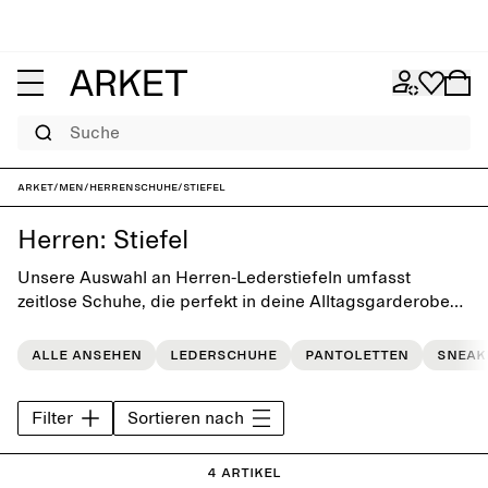
Suche
ARKET
/
Men
/
Herrenschuhe
/
Stiefel
Herren: Stiefel
Unsere Auswahl an Herren-Lederstiefeln umfasst
zeitlose Schuhe, die perfekt in deine Alltagsgarderobe
passen und nicht aus der Mode kommen.
Alle ansehen
Lederschuhe
Pantoletten
Sneak
Filter
Sortieren nach
4 Artikel