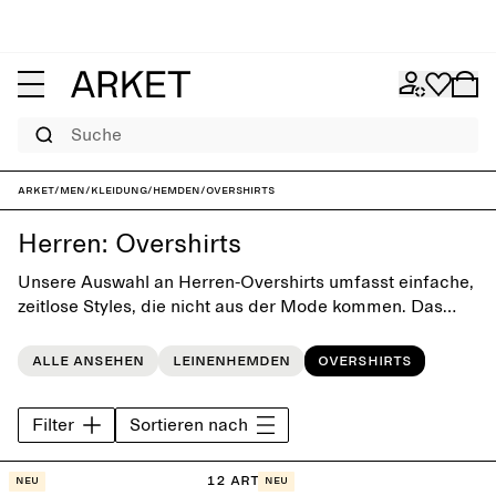
Suche
ARKET
/
Men
/
Kleidung
/
Hemden
/
Overshirts
Herren: Overshirts
Unsere Auswahl an Herren-Overshirts umfasst einfache,
zeitlose Styles, die nicht aus der Mode kommen. Das
Overshirt ist ein ideales Layering-Piece und darf als
vielseitiges, modernes Modell in keinem Kleiderschrank
Alle ansehen
Leinenhemden
Overshirts
fehlen.
Filter
Sortieren nach
12 Artikel
Neu
Neu