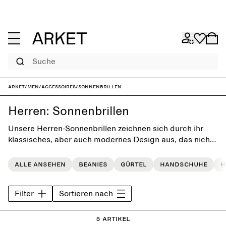
Suche
ARKET
/
Men
/
Accessoires
/
Sonnenbrillen
Herren: Sonnenbrillen
Unsere Herren-Sonnenbrillen zeichnen sich durch ihr
klassisches, aber auch modernes Design aus, das nicht
aus der Mode kommt. Die zeitlosen Modelle aus der
Kollektion vervollständigen jede Alltagsgarderobe.
Alle ansehen
Beanies
Gürtel
Handschuhe
H
Filter
Sortieren nach
5 Artikel