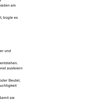
e
chäden am
t, bügle es
ber und
 entstehen.
onst ausleiern
oder Beutel,
euchtigkeit
damit sie