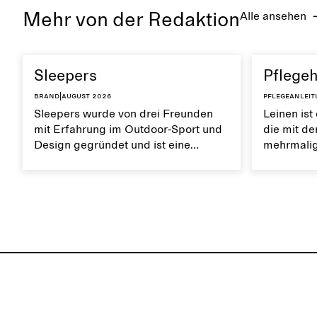
erhalten.
sorgfältig 
Mehr von der Redaktion
Alle ansehen
schimmern
erhalten.
Sleepers
Pflegeh
Brand
|
August 2026
Pflegeanlei
Sleepers wurde von drei Freunden
Leinen ist
mit Erfahrung im Outdoor-Sport und
die mit de
Design gegründet und ist eine
mehrmalig
norwegische Schuhmarke, die von
Es ist atm
einem aktiven Alltag und dem Leben
weiche Tex
in der Stadt und am Meer inspiriert
Leinen trä
ist. Die Marke bietet eine Alternative
natürlich
zu vollständig synthetischen Flip-
erhalten.
Flops und zeichnet sich durch klare,
minimalistische Linien, Komfort und
Vielseitigkeit in verschiedenen
Situationen aus.