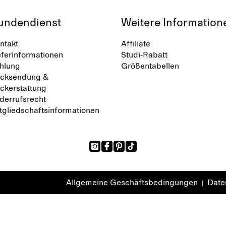
vielschichtige Garderobe 
erweckt.
undendienst
Weitere Information
ntakt
Affiliate
eferinformationen
Studi-Rabatt
hlung
Größentabellen
cksendung &
ckerstattung
derrufsrecht
tgliedschaftsinformationen
Allgemeine Geschäftsbedingungen
Daten
|