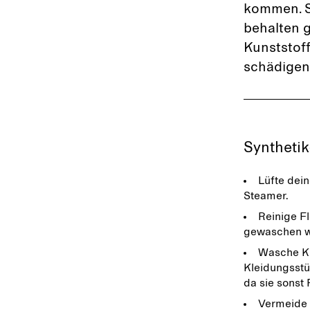
kommen. S
behalten g
Kunststof
schädigen 
Synthetik
Lüfte dei
Steamer.
Reinige F
gewaschen w
Wasche Kl
Kleidungsstü
da sie sonst
Vermeide 