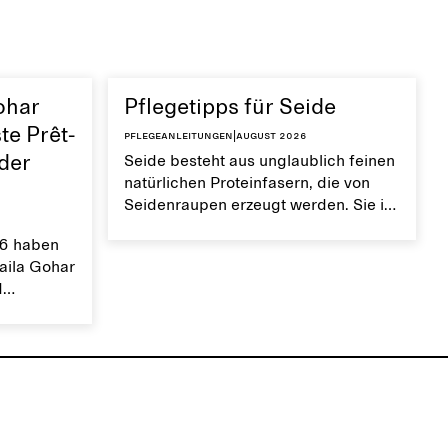
ohar
Pflegetipps für Seide
te Prêt-
Pflegeanleitungen
|
August 2026
 der
Seide besteht aus unglaublich feinen
natürlichen Proteinfasern, die von
Seidenraupen erzeugt werden. Sie ist
überraschend robust, glatt,
6 haben
atmungsaktiv und
Laila Gohar
feuchtigkeitsableitend. Wenn du
d
deine Kleidungsstücke aus Seide
à-porter-
sorgfältig pflegst, bleibt ihre glatte,
mfasst
schimmernde Oberfläche gut
as ebenso
erhalten.
e opulente,