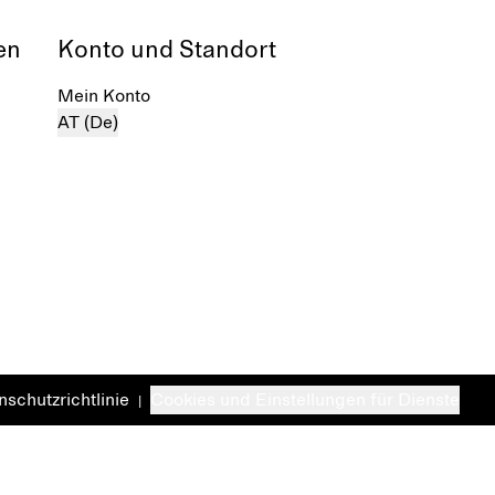
zum Leben
en
Konto und Standort
Mein Konto
AT (De)
schutzrichtlinie
Cookies und Einstellungen für Dienste
|