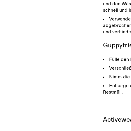
und den Wäsc
schnell und 
Verwende 
abgebrochene
und verhinde
Guppyfri
Fülle den 
Verschlie
Nimm die 
Entsorge 
Restmüll.
Activewe