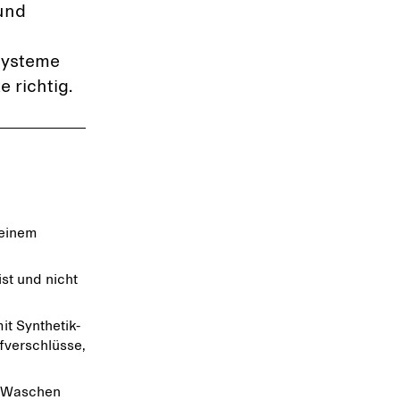
und
systeme
 richtig.
 einem
st und nicht
t Synthetik-
fverschlüsse,
m Waschen