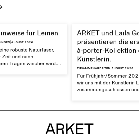
pflegst, bleibt ihre glatte,
de Oberfläche gut
inweise für Leinen
ARKET und Laila G
präsentieren die ers
tungen
|
August 2026
 eine robuste Naturfaser,
à-porter-Kollektion
r Zeit und nach
Künstlerin.
em Tragen weicher wird.
Zusammenarbeiten
|
August 2026
ungsaktiv und hat eine
Für Frühjahr/Sommer 202
tur. Die richtige Pflege von
wir uns mit der Künstlerin 
gt dazu bei, seine
zusammengeschlossen un
en Eigenschaften zu
gemeinsam ihre erste Prêt-
Kollektion entworfen. Sie u
27 Teile, die sich durch d
alltagstaugliche wie
außergewöhnliche Design
auszeichnen, das Gohars
einzigartigen Stil durch ein