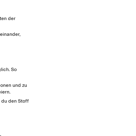
n
ten der
einander,
lich. So
honen und zu
iern.
 du den Stoff