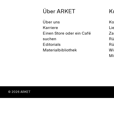
Über ARKET
K
Über uns
Ko
Karriere
Li
Einen Store oder ein Café
Za
suchen
Rü
Editorials
Rü
Materialbibliothek
Wi
Mi
© 2026 ARKET