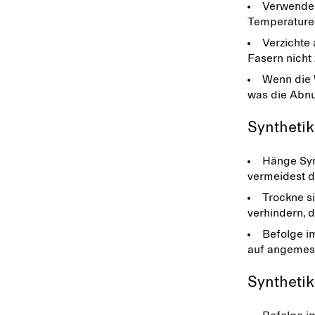
Verwende e
Temperaturen
Verzichte
Fasern nicht 
Wenn die 
was die Abnu
Synthetik
Hänge Syn
vermeidest d
Trockne s
verhindern, 
Befolge i
auf angemess
Synthetik