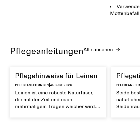
Verwende 
Mottenbefall 
Pflegeanleitungen
Alle ansehen
Pflegehinweise für Leinen
Pfleget
Pflegeanleitungen
|
August 2026
Pflegeanlei
Leinen ist eine robuste Naturfaser,
Seide best
die mit der Zeit und nach
natürliche
mehrmaligem Tragen weicher wird.
Seidenraup
Es ist atmungsaktiv und hat eine
überrasche
weiche Textur. Die richtige Pflege von
atmungsak
Leinen trägt dazu bei, seine
feuchtigk
natürlichen Eigenschaften zu
deine Kle