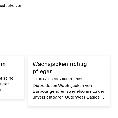
sstücke vor
nim
Wachsjacken richtig
pflegen
t seine
Pflegeanleitungen
|
Oktober 2025
tiger
Die zeitlosen Wachsjacken von
e
Barbour gehören zweifelsohne zu den
tigen Pflege
unverzichtbaren Outerwear-Basics.
Sie sind für ihre Langlebigkeit
 im Laufe
bekannt, doch dafür kommt es auch
aussehen.
auf die richtige Pflege an.