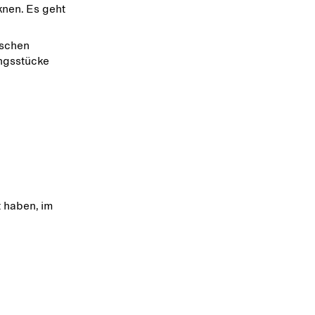
knen. Es geht
aschen
ungsstücke
 haben, im