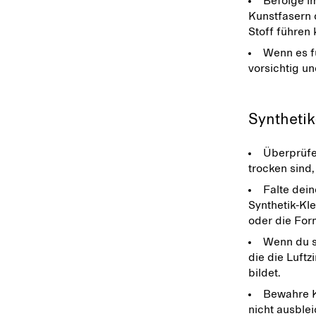
Befolge i
Kunstfasern 
Stoff führen 
Wenn es fü
vorsichtig un
Syntheti
Überprüfe
trocken sind
Falte dein
Synthetik-Kle
oder die Form
Wenn du si
die die Luftz
bildet.
Bewahre K
nicht ausble