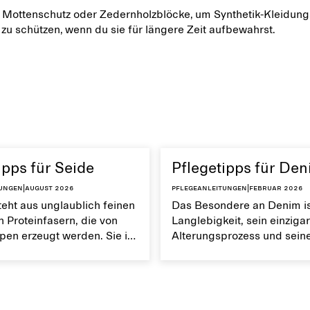
Mottenschutz oder Zedernholzblöcke, um Synthetik-Kleidung
zu schützen, wenn du sie für längere Zeit aufbewahrst.
ipps für Seide
Pflegetipps für De
tungen
|
August 2026
Pflegeanleitungen
|
Februar 2026
eht aus unglaublich feinen
Das Besondere an Denim is
n Proteinfasern, die von
Langlebigkeit, sein einzigar
en erzeugt werden. Sie ist
Alterungsprozess und sein
nd robust, glatt,
Vielseitigkeit. Mit der rich
tiv und
sorgst du dafür, dass deine
eitsableitend. Wenn du
Kleidungsstücke aus Denim
idungsstücke aus Seide
der Zeit nur noch schöner 