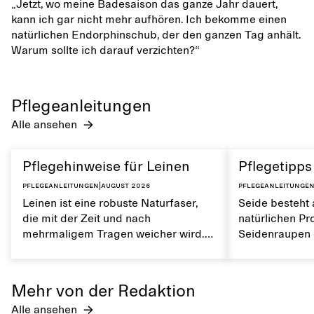
„Jetzt, wo meine Badesaison das ganze Jahr dauert,
kann ich gar nicht mehr aufhören. Ich bekomme einen
natürlichen Endorphinschub, der den ganzen Tag anhält.
Warum sollte ich darauf verzichten?“
Pflegeanleitungen
Alle ansehen
Pflegehinweise für Leinen
Pflegetipps
Pflegeanleitungen
|
August 2026
Pflegeanleitunge
Leinen ist eine robuste Naturfaser,
Seide besteht 
die mit der Zeit und nach
natürlichen Pr
mehrmaligem Tragen weicher wird.
Seidenraupen e
Es ist atmungsaktiv und hat eine
überraschend r
weiche Textur. Die richtige Pflege
atmungsaktiv 
von Leinen trägt dazu bei, seine
feuchtigkeitsa
Mehr von der Redaktion
natürlichen Eigenschaften zu
deine Kleidun
Alle ansehen
erhalten.
sorgfältig pfleg