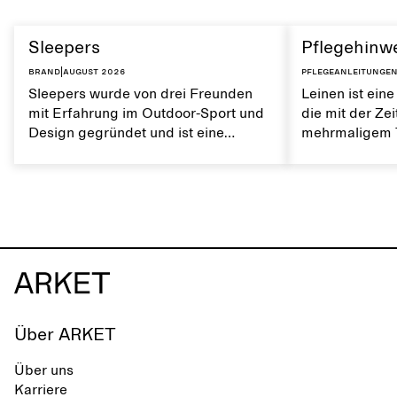
schimmernde 
erhalten.
Sleepers
Pflegehinwe
Brand
|
August 2026
Pflegeanleitunge
Sleepers wurde von drei Freunden
Leinen ist eine
mit Erfahrung im Outdoor-Sport und
die mit der Ze
Design gegründet und ist eine
mehrmaligem T
norwegische Schuhmarke, die von
Es ist atmungs
einem aktiven Alltag und dem Leben
weiche Textur.
in der Stadt und am Meer inspiriert
von Leinen trä
ist. Die Marke bietet eine Alternative
natürlichen Ei
zu vollständig synthetischen Flip-
erhalten.
Flops und zeichnet sich durch klare,
minimalistische Linien, Komfort und
Vielseitigkeit in verschiedenen
Situationen aus.
Über ARKET
Über uns
Karriere