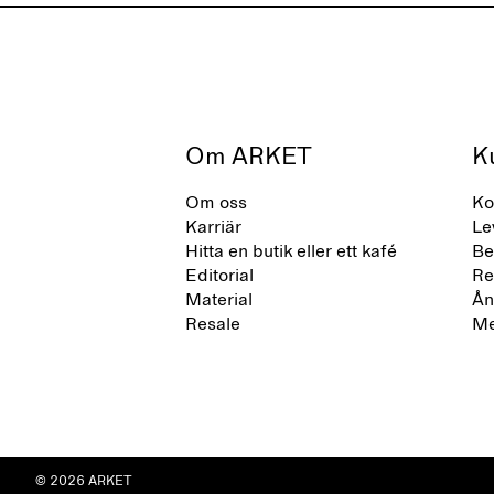
Om ARKET
K
Om oss
Ko
Karriär
Le
Hitta en butik eller ett kafé
Be
Editorial
Re
Material
Ån
Resale
Me
© 2026 ARKET