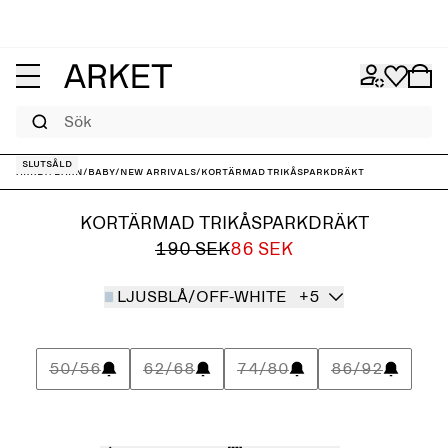
Sök
Slutsåld
ARKET
/
Barn
/
Baby
/
New arrivals
/
Kortärmad trikåsparkdräkt
KORTÄRMAD TRIKÅSPARKDRÄKT
190 SEK
86 SEK
LJUSBLÅ/OFF-WHITE
+5
50/56
62/68
74/80
86/92