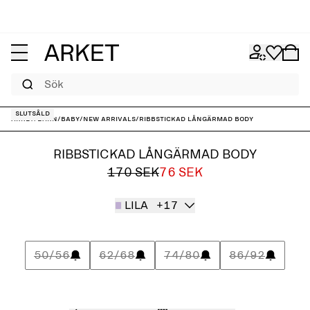
Sök
Slutsåld
ARKET
/
Barn
/
Baby
/
New arrivals
/
Ribbstickad långärmad body
RIBBSTICKAD LÅNGÄRMAD BODY
170 SEK
76 SEK
LILA
+17
50/56
62/68
74/80
86/92