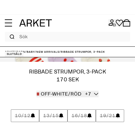
Sök
ARKET
/
Barn
/
Baby
/
New arrivals
/
Ribbade strumpor, 3-pack
Slutsåld
RIBBADE STRUMPOR, 3-PACK
170 SEK
OFF-WHITE/RÖD
+7
10/12
13/15
16/18
19/21