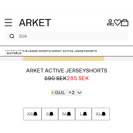
Sök
ARKET
/
Herr
/
Kläder
/
Shorts
/
ARKET ACTIVE Jerseyshorts
Slutsåld
ARKET ACTIVE JERSEYSHORTS
590 SEK
285 SEK
GUL
+2
XS
S
M
L
XL