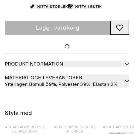
Hitta storlek
Hitta i butik
Lägg i varukorg
PRODUKTINFORMATION
MATERIAL OCH LEVERANTÖRER
Ytterlager:
Bomull 59%,
Polyester 39%,
Elastan 2%
Styla med
Slutsåld
Slutsåld
Slutsåld
ADIDAS ADIZERO EVO
KLÄTTERMUSEN GEBO
ARKET ACTIVE H
SL SNEAKERS
SHOPPER
790 SEK
395 