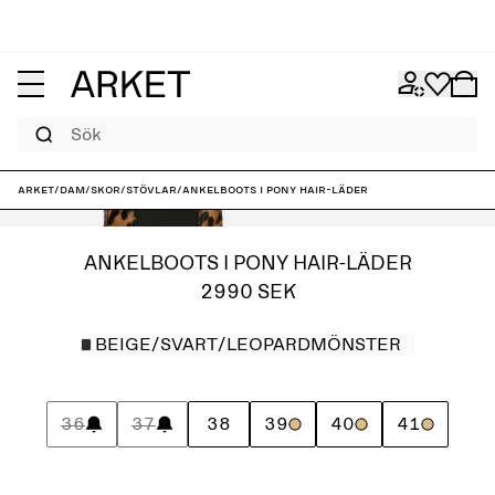
Sök
ARKET
/
Dam
/
Skor
/
Stövlar
/
Ankelboots i pony hair-läder
ANKELBOOTS I PONY HAIR-LÄDER
2990 SEK
BEIGE/SVART/LEOPARDMÖNSTER
36
37
38
39
40
41