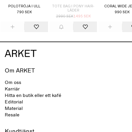
POLOTRÖJA I ULL
TOTE BAG I PONY HAIR-
CORAL WIDE J
LÄDER
790 SEK
990 SEK
2990 SEK
1495 SEK
Om ARKET
Om oss
Karriär
Hitta en butik eller ett kafé
Editorial
Material
Resale
Kundtjänst