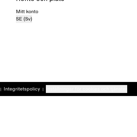
Mitt konto
SE (Sv)
Integritetspolicy
Inställningar för cookies och tjänster
|
|