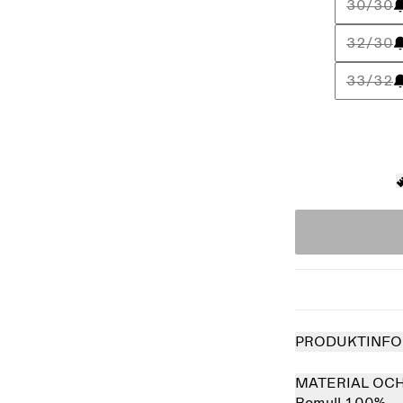
30/30
32/30
33/32
PRODUKTINFO
MATERIAL OC