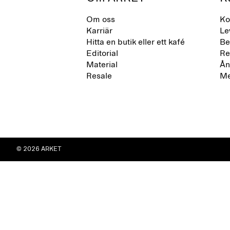
Om oss
Ko
Karriär
Le
Hitta en butik eller ett kafé
Be
Editorial
Re
Material
Ån
Resale
Me
© 2026 ARKET