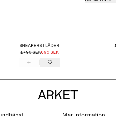
Bomull 100%
SNEAKERS I LÄDER
1790 SEK
895 SEK
undtjänst
Mer information