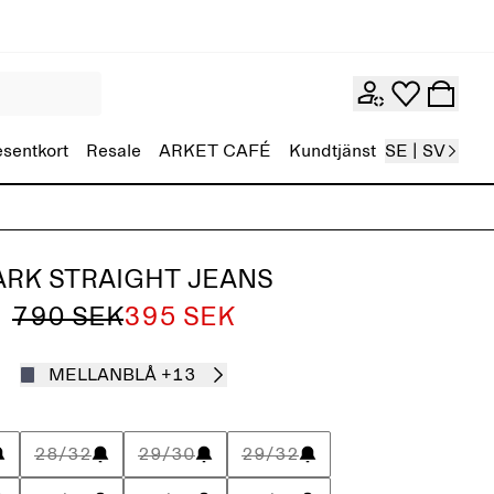
esentkort
Resale
ARKET CAFÉ
Kundtjänst
SE | SV
ARK STRAIGHT JEANS
790 SEK
395 SEK
MELLANBLÅ
+13
28/32
29/30
29/32