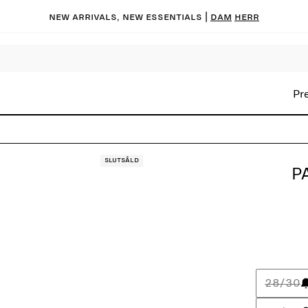
New arrivals, new essentials |
Dam
Herr
Pr
Slutsåld
P
28/30