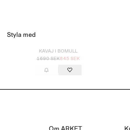
Styla med
Slutsåld
KAVAJ I BOMULL
1690 SEK
845 SEK
Om ARKET
K