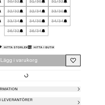
30/32
31/30
31/32
32/32
32/34
33/30
33/34
34/30
34/34
36/32
36/34
Hitta storlek
Hitta i butik
Lägg i varukorg
RMATION
H LEVERANTÖRER