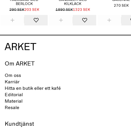
HALSBAND MED
SANDALER MED
BASLINNE
BERLOCK
KILKLACK
270 SEK
290 SEK
203 SEK
1890 SEK
1323 SEK
Om ARKET
Om oss
Karriär
Hitta en butik eller ett kafé
Editorial
Material
Resale
Kundtjänst