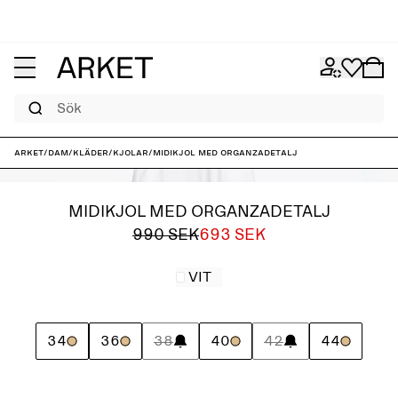
Sök
ARKET
/
Dam
/
Kläder
/
Kjolar
/
Midikjol med organzadetalj
MIDIKJOL MED ORGANZADETALJ
990 SEK
693 SEK
VIT
34
36
38
40
42
44