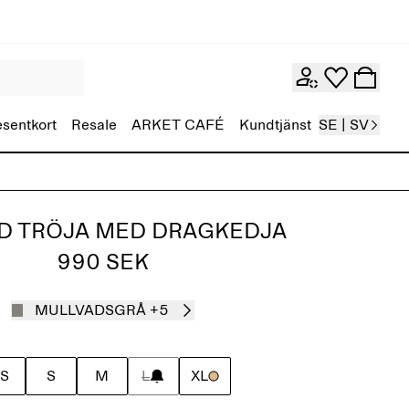
esentkort
Resale
ARKET CAFÉ
Kundtjänst
SE | SV
D TRÖJA MED DRAGKEDJA
990 SEK
MULLVADSGRÅ
+5
S
S
M
L
XL