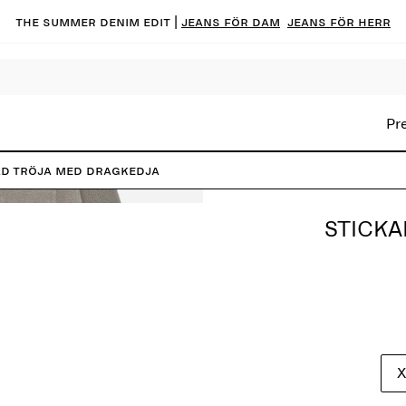
The summer denim edit |
Jeans för dam
Jeans för herr
Pr
ad tröja med dragkedja
STICKA
X