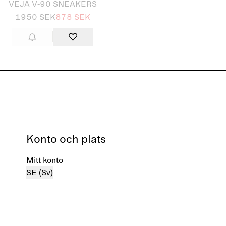
VEJA V-90 SNEAKERS
1950 SEK
878 SEK
Konto och plats
Mitt konto
SE (Sv)