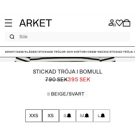
Sök
ARKET
/
Dam
/
Kläder
/
Stickade tröjor och koftor
/
Crew-necks
/
Stickad tröja 
STICKAD TRÖJA I BOMULL
790 SEK
395 SEK
BEIGE/SVART
XXS
XS
S
M
L