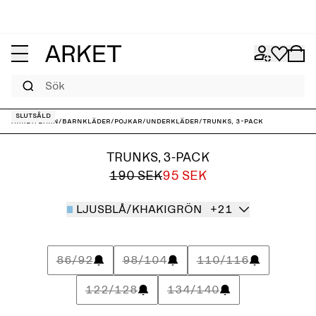
Sök
Slutsåld
ARKET
/
Barn
/
Barnkläder
/
Pojkar
/
Underkläder
/
Trunks, 3-pack
TRUNKS, 3-PACK
190 SEK
95 SEK
LJUSBLÅ/KHAKIGRÖN
+21
86/92
98/104
110/116
122/128
134/140