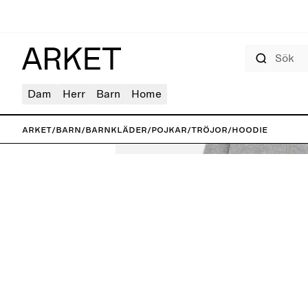
Sök
Dam
Herr
Barn
Home
ARKET
/
Barn
/
Barnkläder
/
Pojkar
/
Tröjor
/
Hoodie