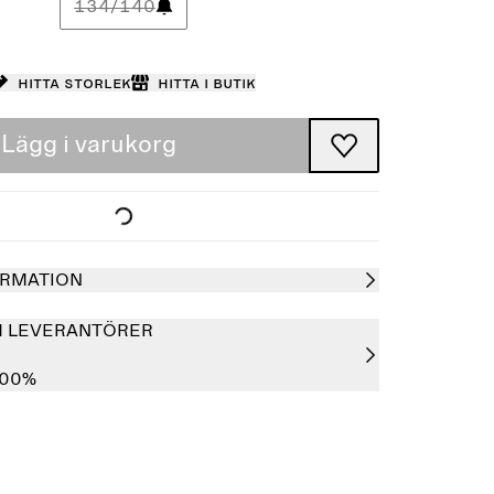
134/140
Hitta storlek
Hitta i butik
Lägg i varukorg
RMATION
H LEVERANTÖRER
100%