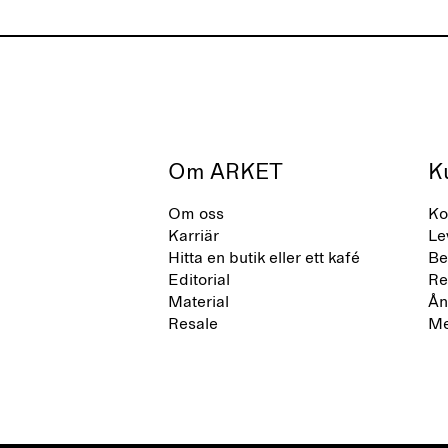
Om ARKET
K
Om oss
Ko
Karriär
Le
Hitta en butik eller ett kafé
Be
Editorial
Re
Material
Ån
Resale
Me