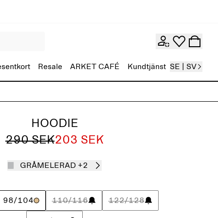
esentkort
Resale
ARKET CAFÉ
Kundtjänst
SE | SV
HOODIE
290 SEK
203 SEK
GRÅMELERAD
+2
98/104
110/116
122/128