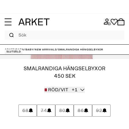
Sök
ARKET
/
Barn
/
Baby
/
New arrivals
/
Smalrandiga hängselbyxor
Slutsåld
SMALRANDIGA HÄNGSELBYXOR
450 SEK
RÖD/VIT
+1
68
74
80
86
92