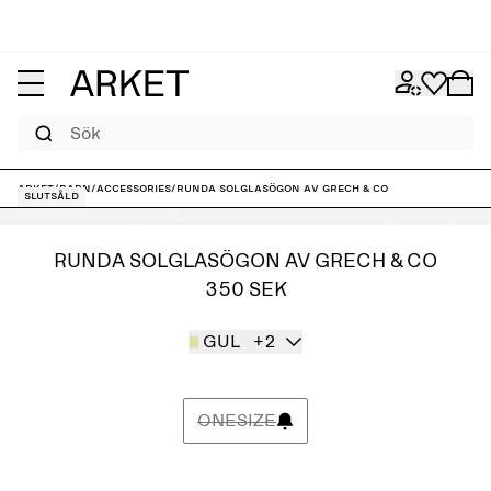
Sök
ARKET
/
Barn
/
Accessories
/
Runda solglasögon av Grech & Co
Slutsåld
RUNDA SOLGLASÖGON AV GRECH & CO
350 SEK
GUL
+2
ONESIZE