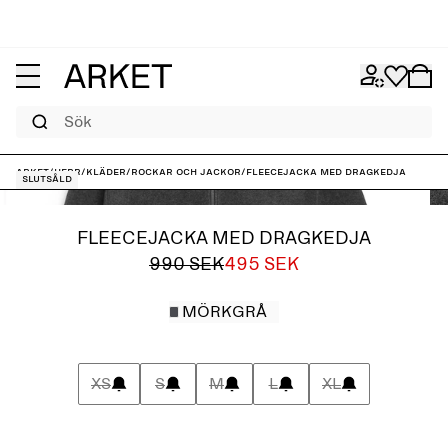
Sök
ARKET
/
Herr
/
Kläder
/
Rockar och jackor
/
Fleecejacka med dragkedja
Slutsåld
FLEECEJACKA MED DRAGKEDJA
990 SEK
495 SEK
MÖRKGRÅ
XS
S
M
L
XL