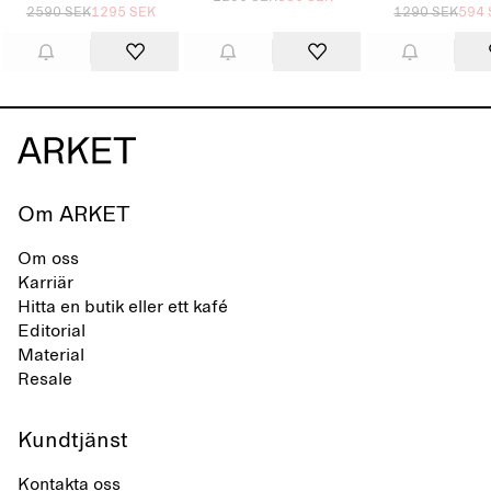
2590 SEK
1295 SEK
1290 SEK
594 
Om ARKET
Om oss
Karriär
Hitta en butik eller ett kafé
Editorial
Material
Resale
Kundtjänst
Kontakta oss