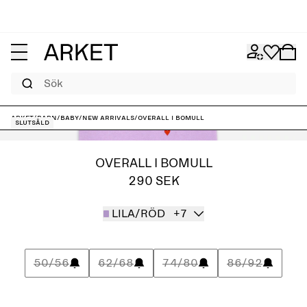
Sök
ARKET
/
Barn
/
Baby
/
New arrivals
/
Overall i bomull
Slutsåld
OVERALL I BOMULL
290 SEK
LILA/RÖD
+7
50/56
62/68
74/80
86/92