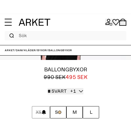
Sök
ARKET
/
Dam
/
Kläder
/
Byxor
/
Ballongbyxor
BALLONGBYXOR
990 SEK
495 SEK
SVART
+1
XS
S
M
L