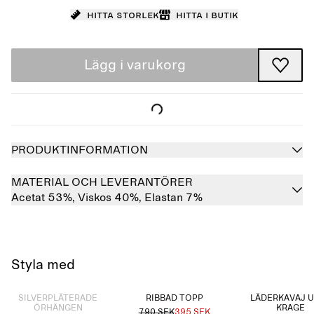
Hitta storlek
Hitta i butik
Lägg i varukorg
PRODUKTINFORMATION
MATERIAL OCH LEVERANTÖRER
Acetat 53%,
Viskos 40%,
Elastan 7%
Styla med
Slutsåld
SILVERPLÄTERADE
RIBBAD TOPP
LÄDERKAVAJ 
ÖRHÄNGEN
KRAGE
790 SEK
395 SEK