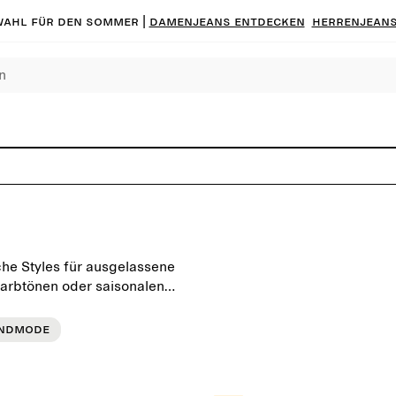
ahl für den Sommer |
Damenjeans entdecken
Herrenjeans
he Styles für ausgelassene
arbtönen oder saisonalen
ssform und Tragekomfort
ndmode