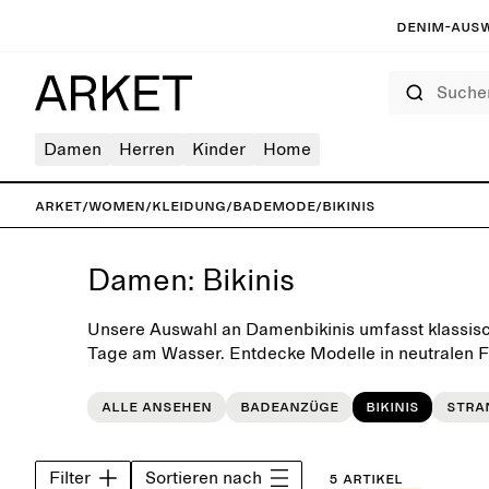
Denim-Ausw
Suchen
Damen
Herren
Kinder
Home
ARKET
/
Women
/
Kleidung
/
Bademode
/
Bikinis
Damen: Bikinis
Unsere Auswahl an Damenbikinis umfasst klassisc
Tage am Wasser. Entdecke Modelle in neutralen F
Trendfarben, die mit Fokus auf eine optimale Pa
sowie Liebe zum Detail entworfen werden.
Alle ansehen
Badeanzüge
Bikinis
Stra
Filter
Sortieren nach
5 Artikel