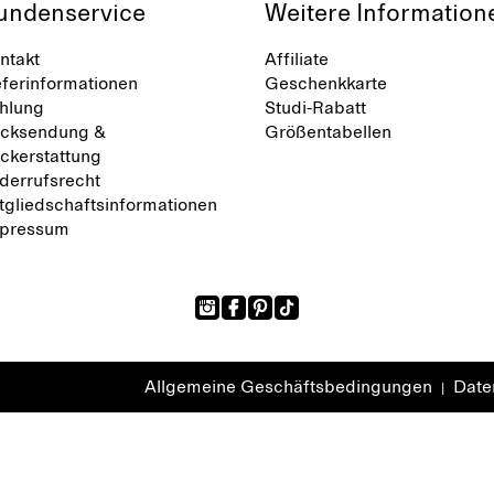
undenservice
Weitere Information
ntakt
Affiliate
eferinformationen
Geschenkkarte
hlung
Studi-Rabatt
cksendung &
Größentabellen
ckerstattung
derrufsrecht
tgliedschaftsinformationen
pressum
Allgemeine Geschäftsbedingungen
Daten
|