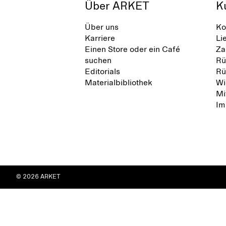
Über ARKET
K
Über uns
Ko
Karriere
Li
Einen Store oder ein Café
Za
suchen
Rü
Editorials
Rü
Materialbibliothek
Wi
Mi
Im
© 2026 ARKET