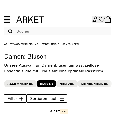
Suchen
ARKET
/
Women
/
Kleidung
/
Hemden und Blusen
/
Blusen
Damen: Blusen
Unsere Auswahl an Damenblusen umfasst zeitlose
Essentials, die mit Fokus auf eine optimale Passform
und Liebe zum Detail hergestellt werden. Die Teile
kommen nicht aus der Mode und fügen sich somit
Alle ansehen
Blusen
Hemden
Leinenhemden
bestens in jede Alltagsgarderobe ein.
Filter
Sortieren nach
14 Artikel
Neu