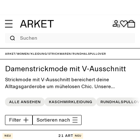
Suchen
ARKET
/
Women
/
Kleidung
/
Strickwaren
/
Rundhalspullover
Damenstrickmode mit V-Ausschnitt
Strickmode mit V-Ausschnitt bereichert deine
Alltagsgarderobe um mühelosen Chic. Unsere
Damenstrickmode wird aus sorgfältig ausgewählten
Materialien wie Wolle, Merinowolle und Kaschmir
Alle ansehen
Kaschmirkleidung
Rundhalspullov
hergestellt. Die Kollektion umfasst dezente Styles und
lockere Stücke in neutralen, zeitlosen Farben, die sich
Filter
Sortieren nach
durch Komfort, Langlebigkeit und klare Linien abheben.
21 Artikel
Neu
Neu