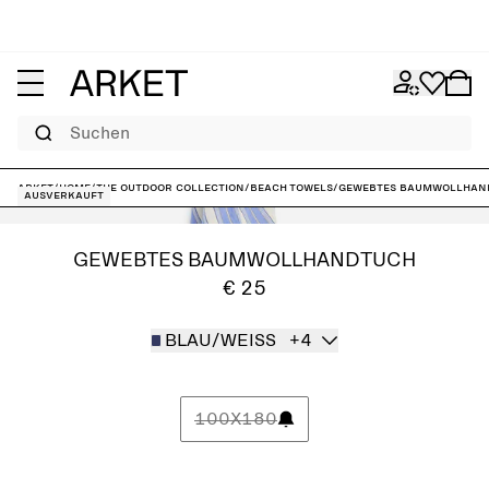
Suchen
ARKET
/
Home
/
The outdoor collection
/
Beach Towels
/
Gewebtes Baumwollhan
Ausverkauft
GEWEBTES BAUMWOLLHANDTUCH
€ 25
BLAU/WEISS
+4
100X180